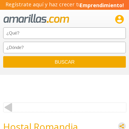
Regístrate aquí y haz crecer tu
Emprendimiento!

Hostal Romandia