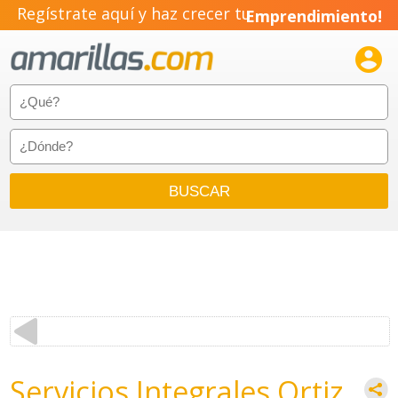
Regístrate aquí y haz crecer tu
Emprendimiento!

Servicios Integrales Ortiz