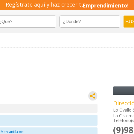
Regístrate aquí y haz crecer tu
Emprendimiento!
Direcci
Lo Ovalle 
La Cistern
Teléfono(s
(9)9
 Mercantil.com