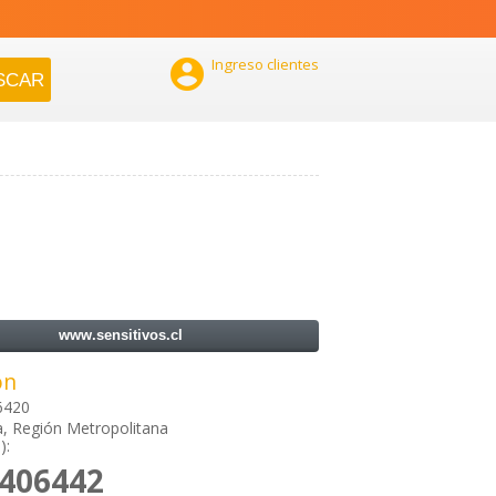

Ingreso clientes
www.sensitivos.cl
ón
6420
a, Región Metropolitana
):
8406442