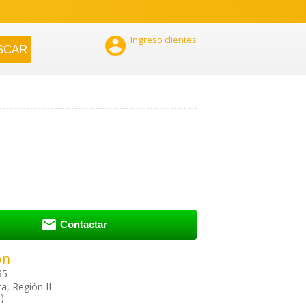

Ingreso clientes

Contactar
ón
35
a, Región II
):