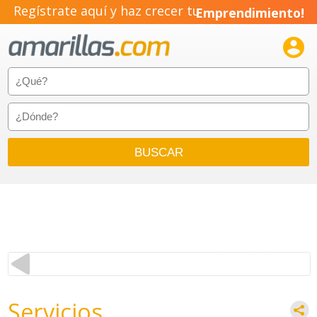
Regístrate aquí y haz crecer tu
Emprendimiento!

Servicios