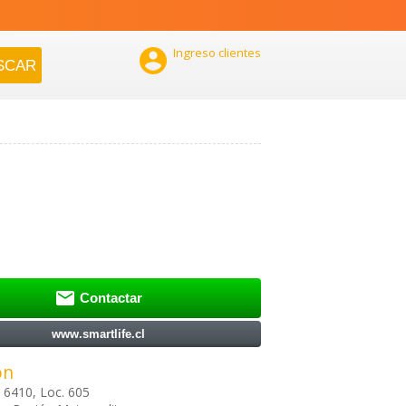

Ingreso clientes

Contactar
www.smartlife.cl
ón
6410, Loc. 605