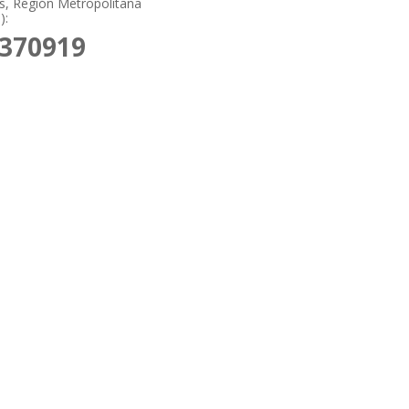
, Región Metropolitana
):
9370919