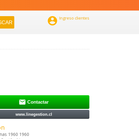

Ingreso clientes

Contactar
www.linegestion.cl
ón
rnas 1960 1960