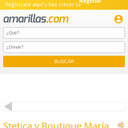
Regístrate aquí y haz crecer tu
Negocio!
Pyme!

Emprendimiento!
Stetica y Boutique María