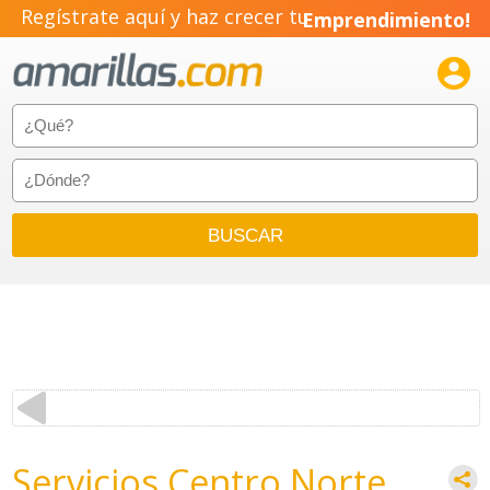
Regístrate aquí y haz crecer tu
Emprendimiento!

Servicios Centro Norte