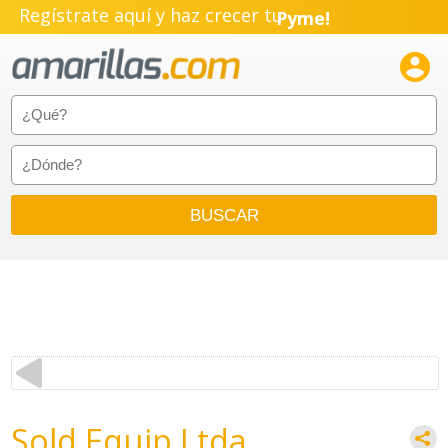
Regístrate aquí y haz crecer tu
Pyme!
Emprendimiento!

Sold Equip Ltda