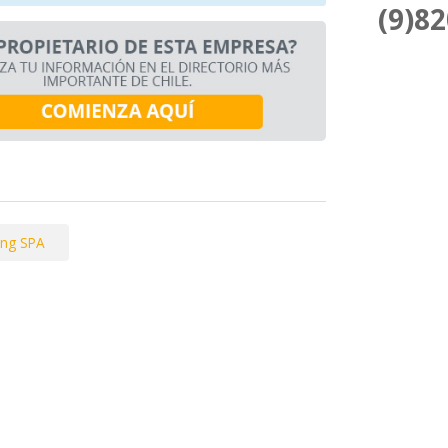
(9)8
ing SPA