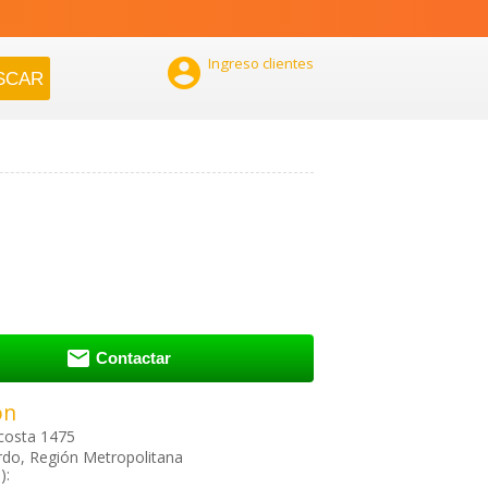

Ingreso clientes

Contactar
ón
costa 1475
do, Región Metropolitana
):