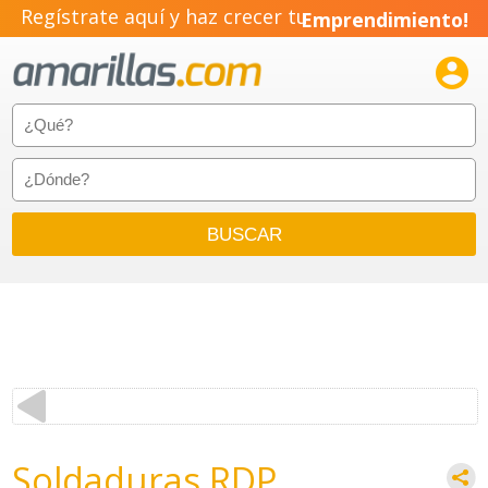
Regístrate aquí y haz crecer tu
Emprendimiento!

Soldaduras RDP