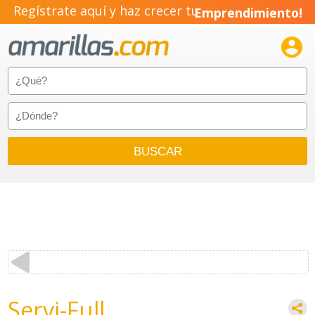
Regístrate aquí y haz crecer tu
Emprendimiento!

Servi-Full