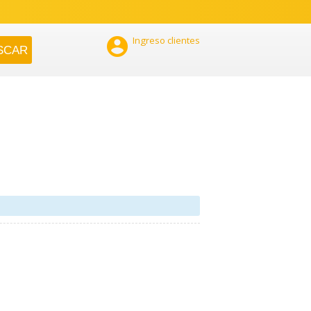

Ingreso clientes