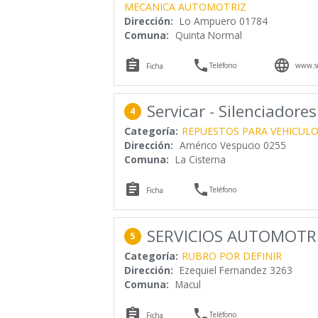
MECANICA AUTOMOTRIZ
Dirección:
Lo Ampuero 01784
Comuna:
Quinta Normal



Teléfono
www.se
Ficha
Servicar - Silenciadore
4
Categoría:
REPUESTOS PARA VEHICUL
Dirección:
Américo Vespucio 0255
Comuna:
La Cisterna


Teléfono
Ficha
SERVICIOS AUTOMOTRI
5
Categoría:
RUBRO POR DEFINIR
Dirección:
Ezequiel Fernandez 3263
Comuna:
Macul


Teléfono
Ficha