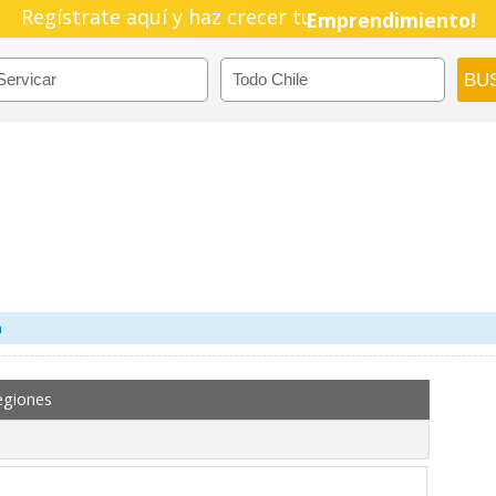
Regístrate aquí y haz crecer tu
Pyme!
Emprendimiento!
m
egiones