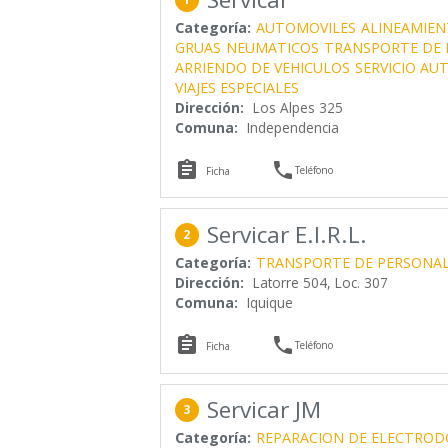
Categoría:
AUTOMOVILES
ALINEAMIEN
GRUAS
NEUMATICOS
TRANSPORTE DE 
ARRIENDO DE VEHICULOS
SERVICIO AU
VIAJES ESPECIALES
Dirección:
Los Alpes 325
Comuna:
Independencia


Teléfono
Ficha
Servicar E.I.R.L.
2
Categoría:
TRANSPORTE DE PERSONA
Dirección:
Latorre 504, Loc. 307
Comuna:
Iquique


Teléfono
Ficha
Servicar JM
3
Categoría:
REPARACION DE ELECTROD