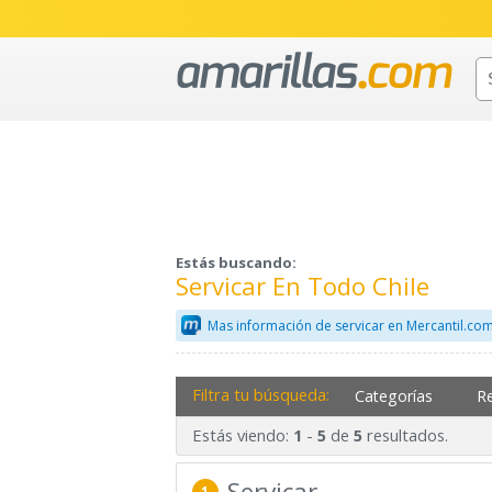
Estás buscando:
Servicar En Todo Chile
Mas información de servicar en Mercantil.co
Filtra tu búsqueda:
Categorías
R
Estás viendo:
-
de
resultados.
1
5
5
Servicar
1