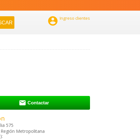

Ingreso clientes

Contactar
ón
lia 575
, Región Metropolitana
):