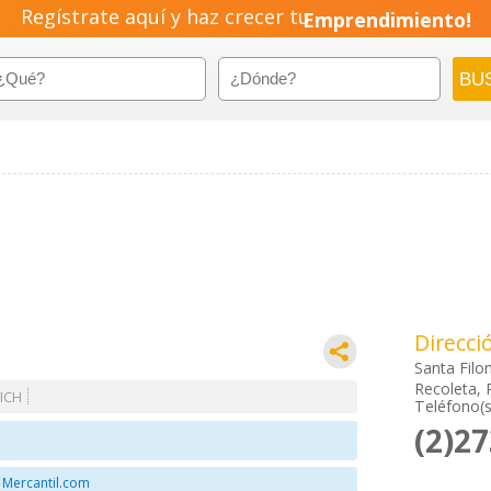
Pyme!
Regístrate aquí y haz crecer tu
Emprendimiento!
Direcci
Santa Filo
Recoleta, 
ICH
Teléfono(s
(2)2
 Mercantil.com