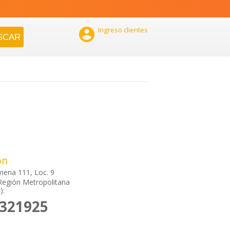

Ingreso clientes
ón
mena 111, Loc. 9
Región Metropolitana
):
7321925