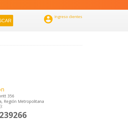

Ingreso clientes
ón
ntt 356
a, Región Metropolitana
):
2239266