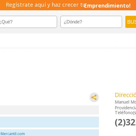
Regístrate aquí y haz crecer tu
Emprendimiento!
Direcci
Manuel Mo
Providenci
Teléfono(s
(2)3
 Mercantil.com