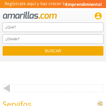
Regístrate aquí y haz crecer tu
Emprendimiento!

Servifos