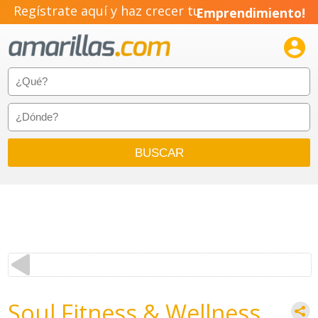
Regístrate aquí y haz crecer tu
Emprendimiento!

Soul Fitness & Wellness