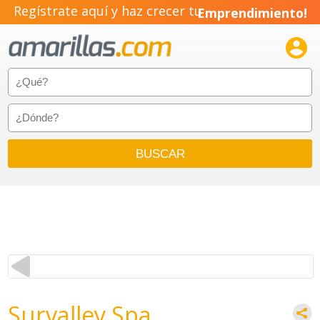
Regístrate aquí y haz crecer tu
Emprendimiento!

Survalley Spa