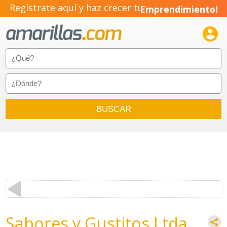
Regístrate aquí y haz crecer tu
Emprendimiento!

Sabores y Gustitos Ltda.