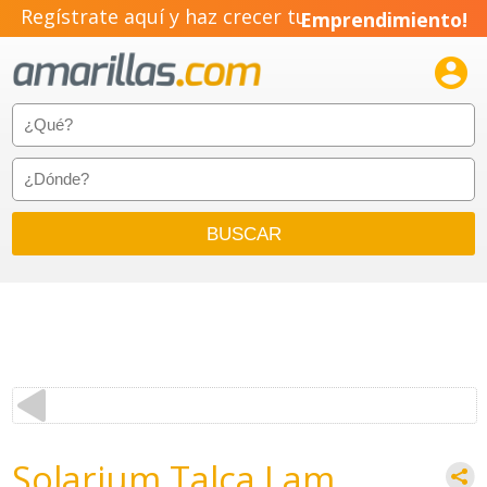
Regístrate aquí y haz crecer tu
Emprendimiento!

Solarium Talca Lam