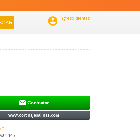

Ingreso clientes

Contactar
www.cortinajesalinas.com
ón
var 446