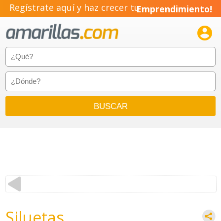
Regístrate aquí y haz crecer tu
Emprendimiento!

Siluetas