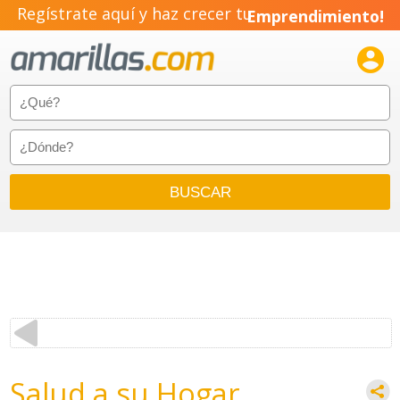
Regístrate aquí y haz crecer tu
Emprendimiento!

Salud a su Hogar