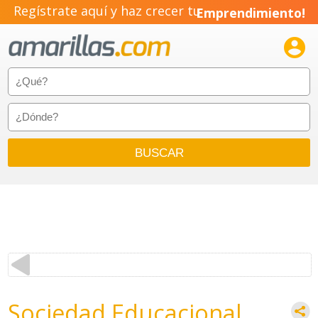
Regístrate aquí y haz crecer tu
Emprendimiento!

Sociedad Educacional