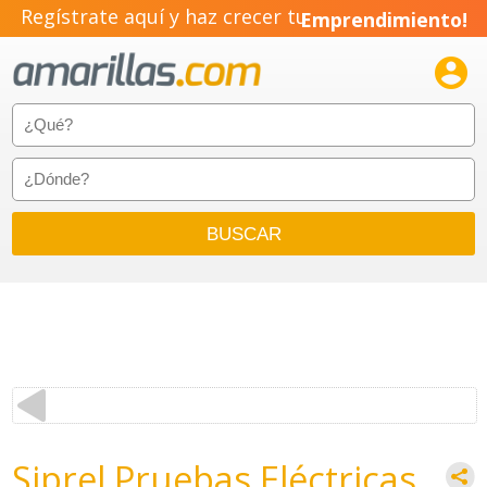
Regístrate aquí y haz crecer tu
Emprendimiento!

Siprel Pruebas Eléctricas