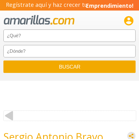
Regístrate aquí y haz crecer tu
Emprendimiento!

Sergio Antonio Bravo