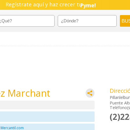
Regístrate aquí y haz crecer tu
Pyme!
Emprendimiento!
z Marchant
Direcci
Pillanlelbu
Puente Alt
Teléfono(s
(2)2
 Mercantil.com