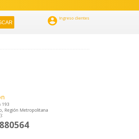

Ingreso clientes
ón
n 193
o, Región Metropolitana
):
2880564