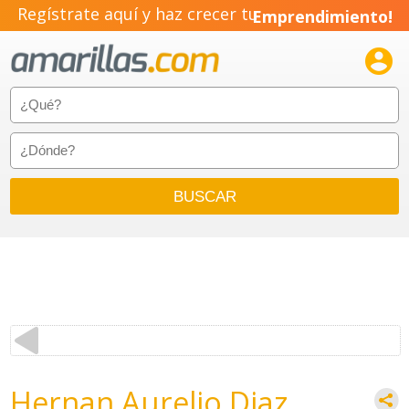
Regístrate aquí y haz crecer tu
Emprendimiento!

Hernan Aurelio Diaz