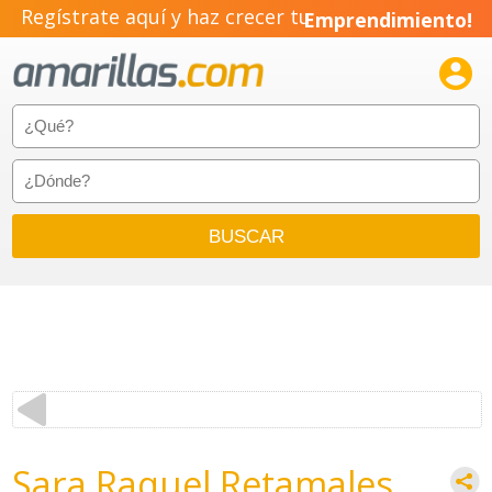
Regístrate aquí y haz crecer tu
Emprendimiento!

Sara Raquel Retamales