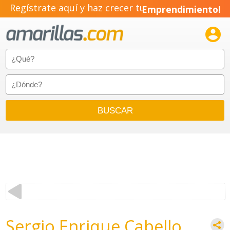
Regístrate aquí y haz crecer tu
Emprendimiento!

Sergio Enrique Cabello