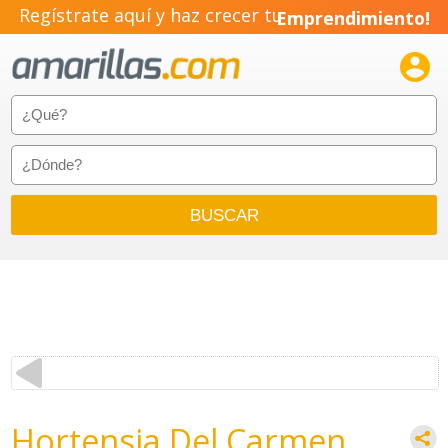
Regístrate aquí y haz crecer tu
Emprendimiento!

Hortensia Del Carmen