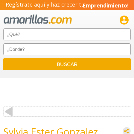
Regístrate aquí y haz crecer tu
Emprendimiento!

Sylvia Ester Gonzalez