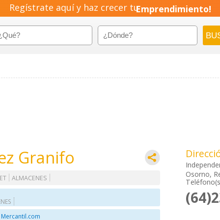
Regístrate aquí y haz crecer tu
Emprendimiento!
nez Granifo
Direcci
Independe
Osorno, R
ET
ALMACENES
Teléfono(s
(64)
ENES
 Mercantil.com