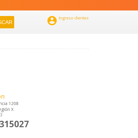

Ingreso clientes
ón
ncia 1208
egión X
):
2315027