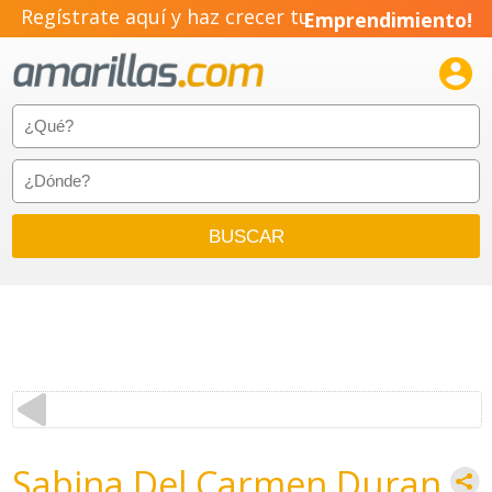
Regístrate aquí y haz crecer tu
Emprendimiento!

Sabina Del Carmen Duran