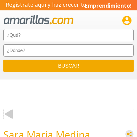
Regístrate aquí y haz crecer tu
Emprendimiento!

Sara Maria Medina