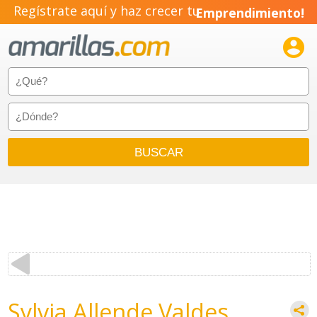
Regístrate aquí y haz crecer tu
Emprendimiento!

Sylvia Allende Valdes