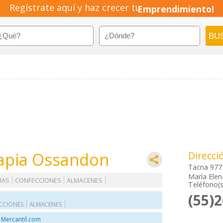
Regístrate aquí y haz crecer tu
Emprendimiento!
apia Ossandon
Direcci
Tacna 977
María Elen
IAS
CONFECCIONES
ALMACENES
Teléfono(s
(55)
CCIONES
ALMACENES
 Mercantil.com