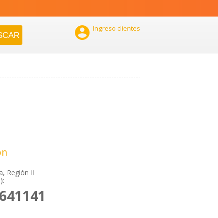

Ingreso clientes
ón
a, Región II
):
2641141