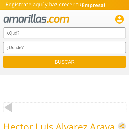
Regístrate aquí y haz crecer tu
Empresa!
Negocio!

Pyme!
Emprendimiento!
Hector Luis Alvarez Araya