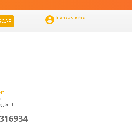

Ingreso clientes
ón
1
gión II
):
2316934