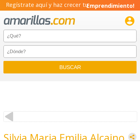
Regístrate aquí y haz crecer tu
Emprendimiento!

Silvia Maria Emilia Alcaino