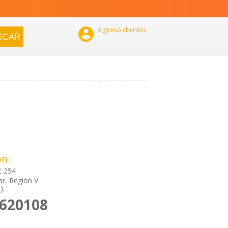

Ingreso clientes
ón
t 254
ar, Región V
):
2620108