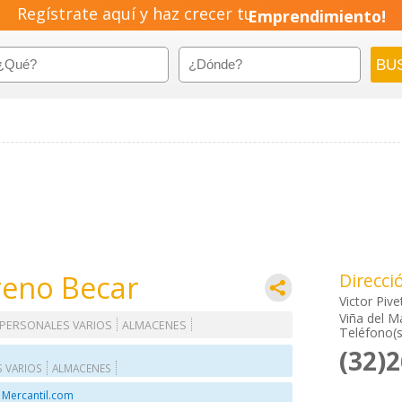
Regístrate aquí y haz crecer tu
Emprendimiento!
reno Becar
Direcci
Victor Pive
Viña del M
 PERSONALES VARIOS
ALMACENES
Teléfono(s
(32)
S VARIOS
ALMACENES
 Mercantil.com