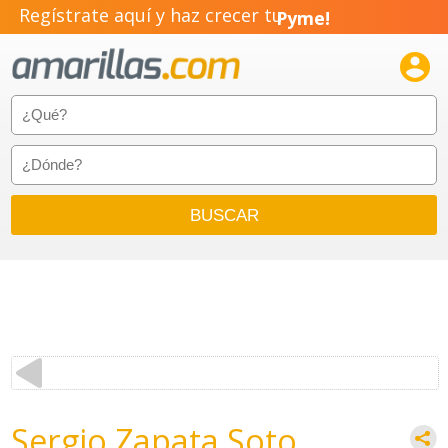
Regístrate aquí y haz crecer tu
Pyme!
Emprendimiento!

Sergio Zapata Soto