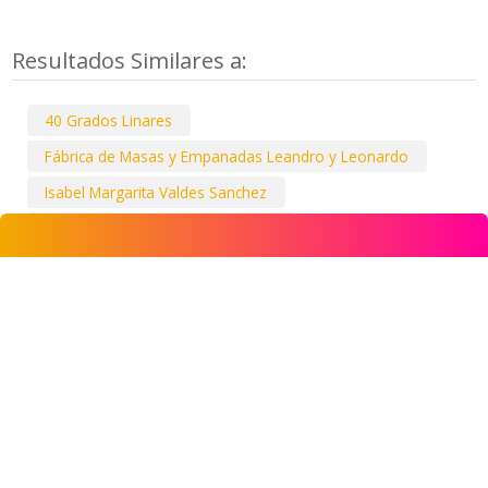
Resultados Similares a:
40 Grados Linares
Fábrica de Masas y Empanadas Leandro y Leonardo
Isabel Margarita Valdes Sanchez
Clotilde Margarita Salazar Salazar
Alvaro Roberto Dieguez Angulo
Quinta De Recreo Lillo Y Cavieres Limitada
Adan Del Rosario Loyola Espinosa
Alex Rodrigo Ramos Droguett
Sara Alejandra Gutierrez Guerrero
Isidro Antonio Prada Amarilez
COMERCIAL ROBERTO GUSTAVO TELLO IRELAND E.I.R.L.