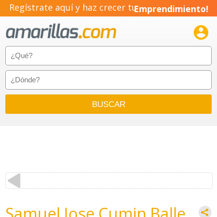
Regístrate aquí y haz crecer tu
Emprendimiento!

Samuel Jose Cumin Balle