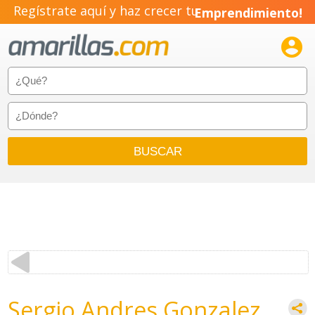
Regístrate aquí y haz crecer tu
Emprendimiento!

Sergio Andres Gonzalez