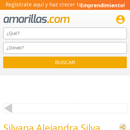
Regístrate aquí y haz crecer tu
Emprendimiento!

Silvana Alejandra Silva