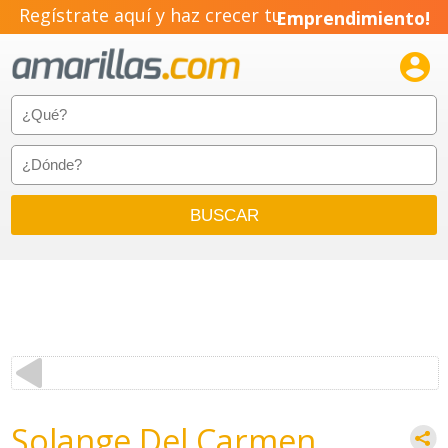
Regístrate aquí y haz crecer tu
Emprendimiento!

Solange Del Carmen