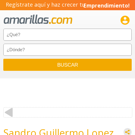
Regístrate aquí y haz crecer tu
Emprendimiento!

Sandro Guillermo Lopez