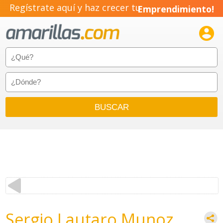
Regístrate aquí y haz crecer tu
Emprendimiento!

Sergio Lautaro Munoz